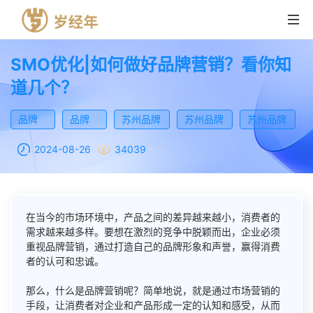
SMO优化|如何做好品牌营销？看你知
道几个？
首页
品牌
品牌
苏州品牌
苏州品牌
苏州品牌
营销产品
营销
推广
建设
推广
运营
2024-08-26
34039
解决方案
SEO优化
成功案例
SMO优化
在当今的市场环境中，产品之间的差异越来越小，消费者的
资讯
ASO优化
需求越来越多样。要想在激烈的竞争中脱颖而出，企业必须
重视品牌营销，通过打造自己的品牌形象和声誉，赢得消费
者的认可和忠诚。
关于我们
短视频营销
那么，什么是品牌营销呢？简单地说，就是通过市场营销的
联系我们
手段，让消费者对企业和产品形成一定的认知和感受，从而