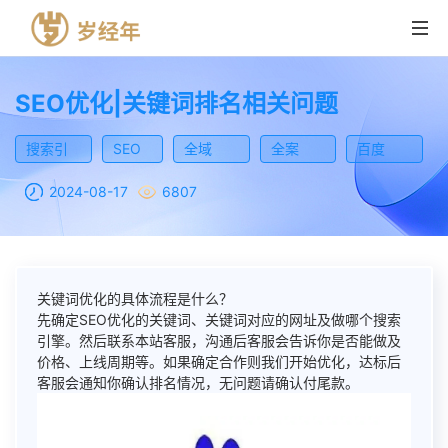
SEO优化|关键词排名相关问题
首页
搜索引
SEO
全域
全案
百度
擎营销
优化
SEO优
SEO优
SEO优
营销产品
2024-08-17
6807
化
化
化
解决方案
SEO优化
成功案例
SMO优化
关键词优化的具体流程是什么？
先确定SEO优化的关键词、关键词对应的网址及做哪个搜索
资讯
ASO优化
引擎。然后联系本站客服，沟通后客服会告诉你是否能做及
价格、上线周期等。如果确定合作则我们开始优化，达标后
关于我们
短视频营销
客服会通知你确认排名情况，无问题请确认付尾款。
联系我们