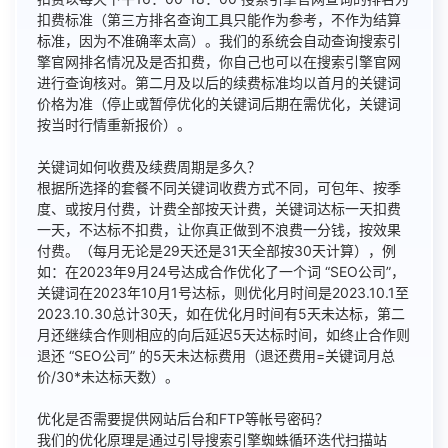
扣费标准（第三方排名查询工具只能作为参考，不作为结算
标准，因为不准确率太高）。我们的系统会自动查询搜索引
擎官网排名情况及是否扣费，你自己也可以在搜索引擎官网
进行查询核对。第二月及以后的续费标准均以首月的关键词
价格为准（停止或暂停优化的关键词后期在需优化，关键词
按当时行情重新报价）。
关键词如何收费及续费周期是多久？
根据所选择的套餐不同关键词收费方式不同，可包年、按季
度、或按月付费，计费全部按天计费，关键词达标一天扣费
一天，不达标不扣费，让你真正做到不浪费一分钱，按效果
付费。（每月无论是29天还是31天全部按30天计算），例
如：在2023年9月24号达成合作优化了一个词 “SEO公司”，
关键词在2023年10月1号达标，则优化月时间是2023.10.1至
2023.10.30总计30天，如在优化月时间有5天未达标，第二
月还继续合作则相应的向后延迟5天达标时间，如终止合作则
退还 “SEO公司” 的5天未达标费用（退还费用=关键词月总
价/30*未达标天数）。
优化是否需要提供网站后台和FTP等帐号密码？
我们的优化原理是通过引导搜索引擎蜘蛛循环迭代扫描站